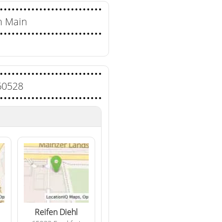
m Main
60528
Reifen Diehl