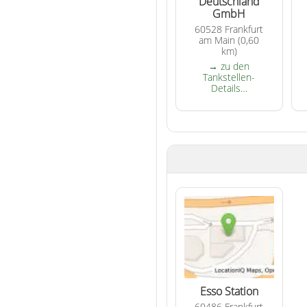
Deutschland
GmbH
60528 Frankfurt
am Main (0,60
km)
→ zu den
Tankstellen-
Details…
Esso Station
60486 Frankfurt