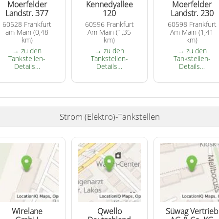
Moerfelder
Kennedyallee
Moerfelder
Landstr. 377
120
Landstr. 230
60528 Frankfurt
60596 Frankfurt
60598 Frankfurt
am Main (0,48
Am Main (1,35
Am Main (1,41
km)
km)
km)
→ zu den
→ zu den
→ zu den
Tankstellen-
Tankstellen-
Tankstellen-
Details…
Details…
Details…
Strom (Elektro)-Tankstellen
Wirelane
Qwello
Süwag Vertrieb