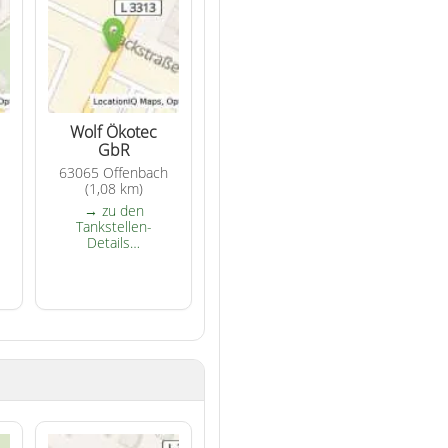
Wolf Ökotec
GbR
63065 Offenbach
(1,08 km)
→ zu den
Tankstellen-
Details…