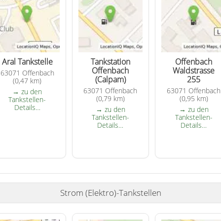
Aral Tankstelle
Tankstation
Offenbach
Offenbach
Waldstrasse
63071 Offenbach
(Calpam)
255
(0,47 km)
63071 Offenbach
63071 Offenbach
→ zu den
(0,79 km)
(0,95 km)
Tankstellen-
Details…
→ zu den
→ zu den
Tankstellen-
Tankstellen-
Details…
Details…
Strom (Elektro)-Tankstellen