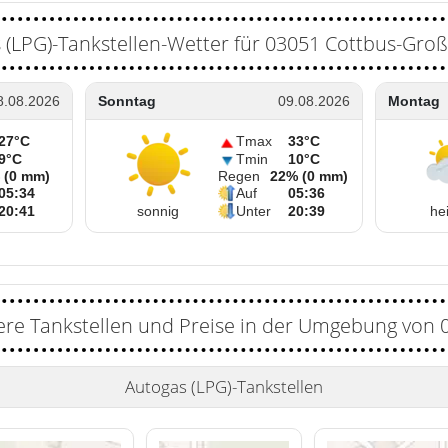
 (LPG)-Tankstellen-Wetter für 03051 Cottbus-Gro
8.08.2026
Sonntag
09.08.2026
Montag
27°C
Tmax
33°C
9°C
Tmin
10°C
 (0 mm)
Regen
22% (0 mm)
05:34
Auf
05:36
20:41
sonnig
Unter
20:39
hei
ere Tankstellen und Preise in der Umgebung von 
Autogas (LPG)-Tankstellen