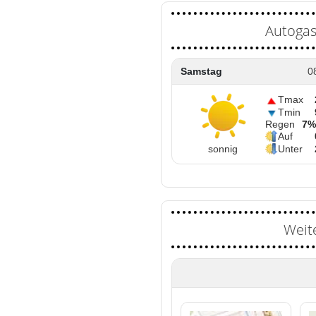
Autogas
Samstag
0
Tmax
Tmin
Regen
7%
Auf
sonnig
Unter
Weit