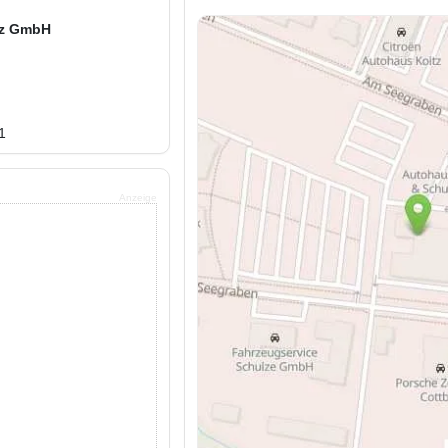
lz GmbH
1
Anzeige