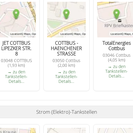
JET COTTBUS
COTTBUS -
TotalEnergies
LIPEZKER STR.
HAENCHENER
Cottbus
8
STRASSE
03046 Cottbus
(4,05 km)
03048 COTTBUS
03050 Cottbus
(1,93 km)
(2,00 km)
→ zu den
Tankstellen-
→ zu den
→ zu den
Details…
Tankstellen-
Tankstellen-
Details…
Details…
Strom (Elektro)-Tankstellen