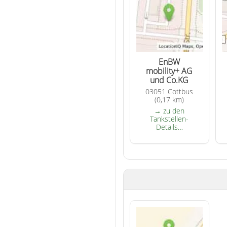
EnBW
mobility+ AG
und Co.KG
03051 Cottbus
(0,17 km)
→ zu den
Tankstellen-
Details…