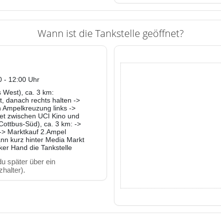
Wann ist die Tankstelle geöffnet?
0 - 12:00 Uhr
 West), ca. 3 km:
, danach rechts halten ->
n Ampelkreuzung links ->
et zwischen UCI Kino und
ottbus-Süd), ca. 3 km: ->
 -> Marktkauf 2.Ampel
ann kurz hinter Media Markt
inker Hand die Tankstelle
u später über ein
halter).