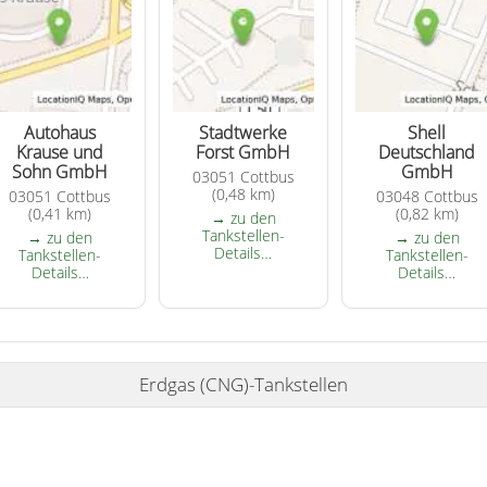
Autohaus
Stadtwerke
Shell
Krause und
Forst GmbH
Deutschland
Sohn GmbH
GmbH
03051 Cottbus
(0,48 km)
03051 Cottbus
03048 Cottbus
(0,41 km)
(0,82 km)
→ zu den
Tankstellen-
→ zu den
→ zu den
Details…
Tankstellen-
Tankstellen-
Details…
Details…
Erdgas (CNG)-Tankstellen